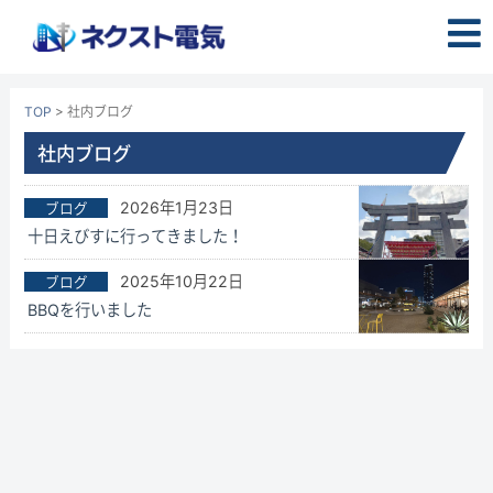
コ
ン
テ
ン
TOP
>
社内ブログ
ツ
へ
社内ブログ
ス
キ
2026年1月23日
ブログ
ッ
十日えびすに行ってきました！
プ
2025年10月22日
ブログ
BBQを行いました