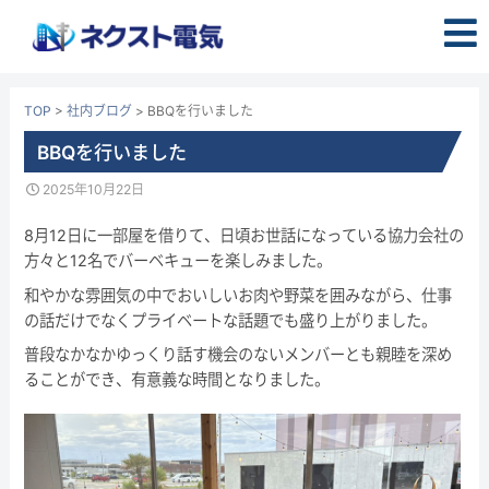
コ
ン
テ
ン
TOP
>
社内ブログ
>
BBQを行いました
ツ
へ
BBQを行いました
ス
2025年10月22日
キ
ッ
8月12日に一部屋を借りて、日頃お世話になっている協力会社の
プ
方々と12名でバーベキューを楽しみました。
和やかな雰囲気の中でおいしいお肉や野菜を囲みながら、仕事
の話だけでなくプライベートな話題でも盛り上がりました。
普段なかなかゆっくり話す機会のないメンバーとも親睦を深め
ることができ、有意義な時間となりました。